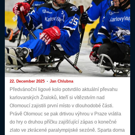
22. December 2025
Jan Chlubna
Předvánoční ligové kolo potvrdilo aktuální převahu
karlovarských Žraloků, kteří si vítězstvím nad
Olomoucí zajistili první místo v dlouhodobé části.
Právě Olomouc se pak drtivou výhrou v Praze vrátila
do hry o druhou příčku zajišťující zápas o konečné
zlato ve zkrácené paralympijské sezóně. Sparta doma