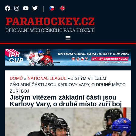
DOMŮ
»
NATIONAL LEAGUE
»
JISTÝM VÍTĚZEM
ZÁKLADNÍ ČÁSTI JSOU KARLOVY VARY, O DRUHÉ MÍSTO
ZUŘÍ BOJ
Jistým vítězem základní části jsou
Karlovy Vary, o druhé místo zuří boj