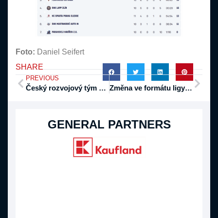
Foto:
Daniel Seifert
SHARE
PREVIOUS
NEXT
Český rozvojový tým získal třetí místo v Karlových Varech, zvítězili domácí Žraloci
Změna ve formátu ligy: hromadné superfinále se ruší, liga skončí 17. ledna na třech stadionech
GENERAL PARTNERS