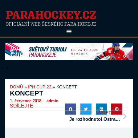
DOMŮ
»
IPH CUP 22
»
KONCEPT
KONCEPT
1. července 2018
admin
SDÍLEJTE
NÁSLEDUJÍCÍ
Je rozhodnuto! Ostrava bude hostit mistrovství v para hokeji 2019