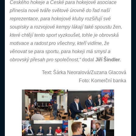
Českého hokeje a České para hokejové asociace
přinesla nové tváře světové úrovně do řad naší
reprezentace, para hokejové kluby rozšiřují své
soupisky a rozvojové kempy lákají také spoustu žen,
které chtějí tento sport vyzkoušet, tohle je obrovská
motivace a radost pro všechny, kteří vidíme, že
věnovat se para sportu, para hokeji má smysl a
obrovský přesah pro společnost,“
dodal
Jiří Šindler
.
Text: Šárka Neoralová/Zuzana Glacová
Foto: Komerční banka