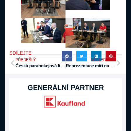
SDÍLEJTE
PŘEDEŠLÝ
NÁSLEDUJÍCÍ
Česká parahokejová liga zná konečné pořadí po základní části
Reprezentace míří na turnaj do Itálie s dalšími nováčky
GENERÁLNÍ PARTNER