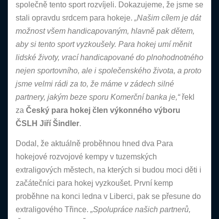
společně tento sport rozvíjeli. Dokazujeme, že jsme se
stali opravdu srdcem para hokeje.
„Našim cílem je dát
možnost všem handicapovaným, hlavně pak dětem,
aby si tento sport vyzkoušely. Para hokej umí měnit
lidské životy, vrací handicapované do plnohodnotného
nejen sportovního, ale i společenského života, a proto
jsme velmi rádi za to, že máme v zádech silné
partnery, jakým beze sporu Komerční banka je,“
řekl
za
Český para hokej člen výkonného výboru
ČSLH Jiří Šindler
.
Dodal, že aktuálně proběhnou hned dva Para
hokejové rozvojové kempy v tuzemských
extraligových městech, na kterých si budou moci děti i
začátečníci para hokej vyzkoušet. První kemp
proběhne na konci ledna v Liberci, pak se přesune do
extraligového Třince.
„Spolupráce našich partnerů,